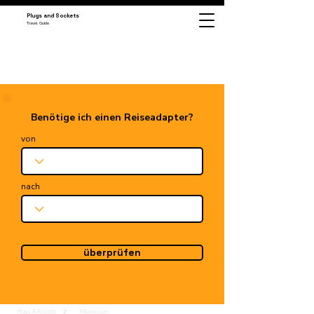
Plugs and Sockets
Travel Guide
Benötige ich einen Reiseadapter?
von
nach
überprüfen
Plugs & Sockets
Mikronesien