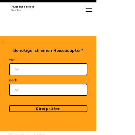
Plugs and Sockets
Travel Guide
Benötige ich einen Reiseadapter?
von
nach
überprüfen
Plugs & Sockets
Malediven