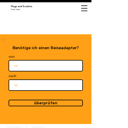
Plugs and Sockets
Travel Guide
Benötige ich einen Reiseadapter?
von
nach
überprüfen
Plugs & Sockets
Madagaskar