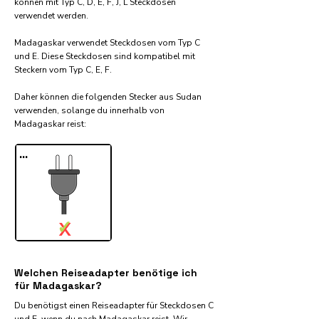
können mit Typ C, D, E, F, J, L Steckdosen
verwendet werden.
Madagaskar verwendet Steckdosen vom Typ C
und E. Diese Steckdosen sind kompatibel mit
Steckern vom Typ C, E, F.
Daher können die folgenden Stecker aus Sudan
verwenden, solange du innerhalb von
Madagaskar reist:​
...
✓
X
Welchen Reiseadapter benötige ich
für Madagaskar?
Du benötigst einen Reiseadapter für Steckdosen C