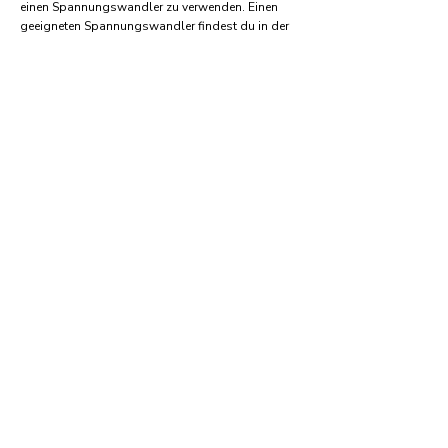
einen Spannungswandler zu verwenden. Einen
geeigneten Spannungswandler findest du in der
Regel auf:
Amazon.com
Amazon.co.uk
Amazon.de
Amazon.fr
Amazon.es
Häufige Fragen und Antworten
Welche Art von elektrischen Steckern wird in
Liberia verwendet?
Liberia verwendet Stecker und Steckdosen vom