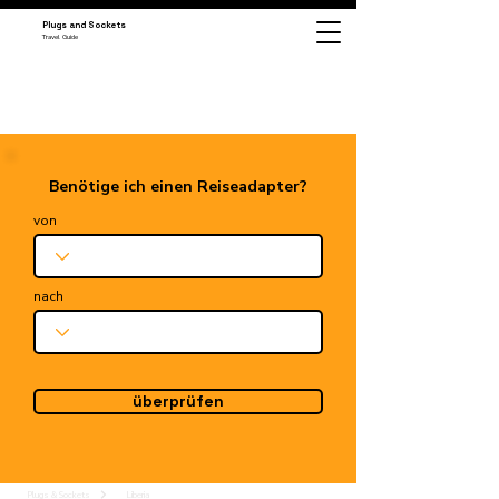
Plugs and Sockets
Travel Guide
Benötige ich einen Reiseadapter?
von
nach
überprüfen
Plugs & Sockets
Liberia