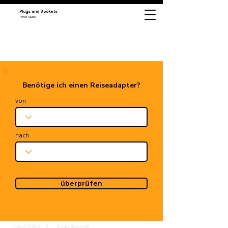
Plugs and Sockets
Travel Guide
Benötige ich einen Reiseadapter?
von
nach
überprüfen
Plugs & Sockets
Kongo-Brazzaville