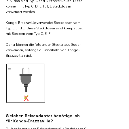
In Sudan sind Typ C and D Stecker üblich. Diese
können mit Typ C, D, E, F, J, L Steckdosen
verwendet werden.
Kongo-Brazzaville verwendet Steckdosen vom
Typ C und E. Diese Steckdosen sind kompatibel
mit Steckern vom Typ C, E, F.
Daher können die folgenden Stecker aus Sudan
verwenden, solange du innerhalb von Kongo-
Brazzaville reist:​
...
✓
X
Welchen Reiseadapter benötige ich
für Kongo-Brazzaville?