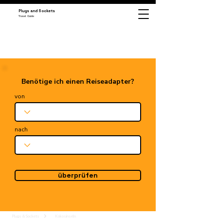
Plugs and Sockets
Travel Guide
Benötige ich einen Reiseadapter?
von
nach
überprüfen
Plugs & Sockets
Kokosinseln