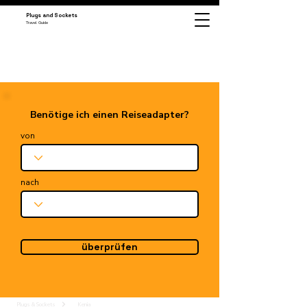
Plugs and Sockets
Travel Guide
Benötige ich einen Reiseadapter?
von
nach
überprüfen
Plugs & Sockets
Kenia