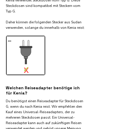
Kenia verwendet Steckdosen vom Typ G. Diese
Steckdosen sind kompatibel mit Steckern vom
Typ G.
Daher können die folgenden Stecker aus Sudan
verwenden, solange du innerhalb von Kenia reist:​
...
✓
X
Welchen Reiseadapter benötige ich
für Kenia?
Du benötigst einen Reiseadapter für Steckdosen
G, wenn du nach Kenia reist. Wir empfehlen den
Kauf eines Universal-Reiseadapters, der zu
mehreren Steckdosen passt. Ein Universal-
Reiseadapter kann auch auf zukünftigen Reisen
verwendet werden und gehört unserer Meinung