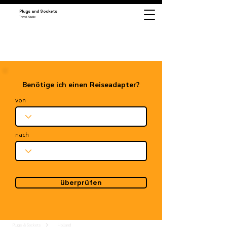
Plugs and Sockets
Travel Guide
Benötige ich einen Reiseadapter?
von
nach
überprüfen
Plugs & Sockets
Holland