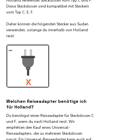
Holland verwendet Steckdosen vom Typ C und F.
Diese Steckdosen sind kompatibel mit Steckern
vom Typ C, E, F.
Daher können die folgenden Stecker aus Sudan
verwenden, solange du innerhalb von Holland
reist:​
...
✓
X
Welchen Reiseadapter benötige ich
für Holland?
Du benötigst einen Reiseadapter für Steckdosen C
und F, wenn du nach Holland reist. Wir
empfehlen den Kauf eines Universal-
Reiseadapters, der zu mehreren Steckdosen
passt. Ein Universal-Reiseadapter kann auch auf