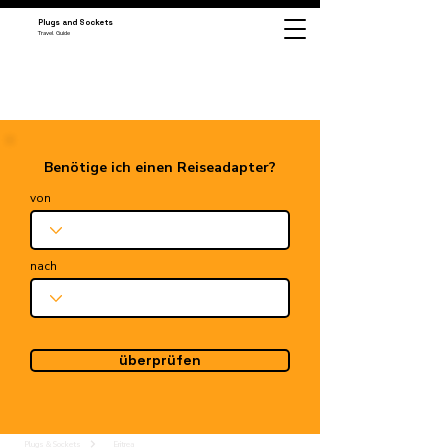
Plugs and Sockets
Travel Guide
Benötige ich einen Reiseadapter?
von
nach
überprüfen
Plugs & Sockets
Eritrea