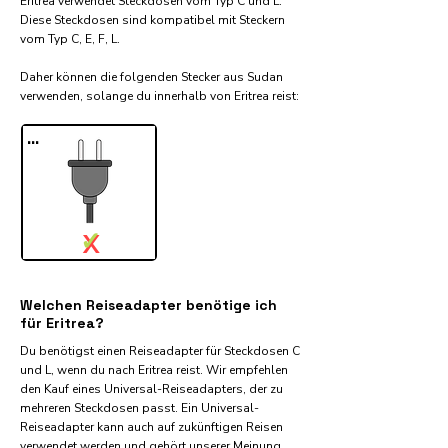
Eritrea verwendet Steckdosen vom Typ C und L.
Diese Steckdosen sind kompatibel mit Steckern
vom Typ C, E, F, L.
Daher können die folgenden Stecker aus Sudan
verwenden, solange du innerhalb von Eritrea reist:​
...
✓
X
Welchen Reiseadapter benötige ich
für Eritrea?
Du benötigst einen Reiseadapter für Steckdosen C
und L, wenn du nach Eritrea reist. Wir empfehlen
den Kauf eines Universal-Reiseadapters, der zu
mehreren Steckdosen passt. Ein Universal-
Reiseadapter kann auch auf zukünftigen Reisen
verwendet werden und gehört unserer Meinung