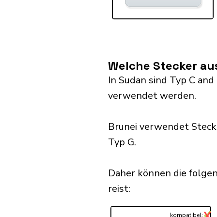
Welche Stecker au
In Sudan sind Typ C and 
verwendet werden.
Brunei verwendet Steck
Typ G.
Daher können die folge
reist:​
✓
X
...
kompatibel: