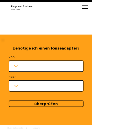
Plugs and Sockets
Travel Guide
Benötige ich einen Reiseadapter?
von
nach
überprüfen
Plugs & Sockets
Bonaire