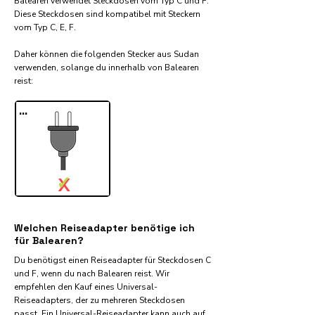
Balearen verwendet Steckdosen vom Typ C und F.
Diese Steckdosen sind kompatibel mit Steckern
vom Typ C, E, F.
Daher können die folgenden Stecker aus Sudan
verwenden, solange du innerhalb von Balearen
reist:​
...
✓
X
Welchen Reiseadapter benötige ich
für Balearen?
Du benötigst einen Reiseadapter für Steckdosen C
und F, wenn du nach Balearen reist. Wir
empfehlen den Kauf eines Universal-
Reiseadapters, der zu mehreren Steckdosen
passt. Ein Universal-Reiseadapter kann auch auf