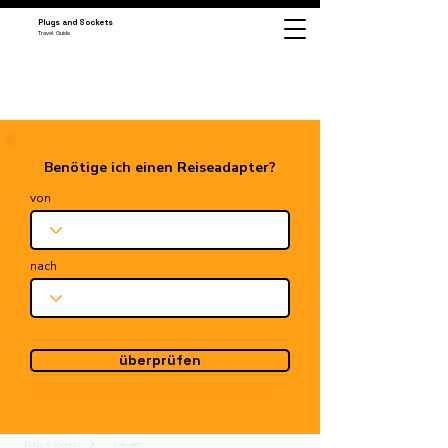
Plugs and Sockets
Travel Guide
Benötige ich einen Reiseadapter?
von
nach
überprüfen
Plugs & Sockets
Balearen