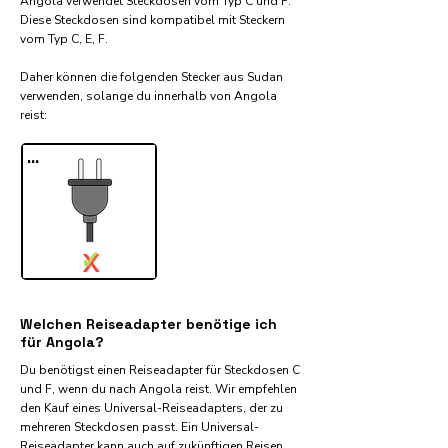
Angola verwendet Steckdosen vom Typ C und F.
Diese Steckdosen sind kompatibel mit Steckern
vom Typ C, E, F.
Daher können die folgenden Stecker aus Sudan
verwenden, solange du innerhalb von Angola
reist:​
...
✓
X
Welchen Reiseadapter benötige ich
für Angola?
Du benötigst einen Reiseadapter für Steckdosen C
und F, wenn du nach Angola reist. Wir empfehlen
den Kauf eines Universal-Reiseadapters, der zu
mehreren Steckdosen passt. Ein Universal-
Reiseadapter kann auch auf zukünftigen Reisen