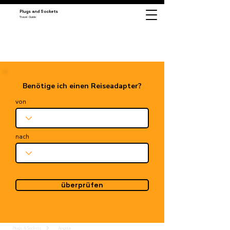
Plugs and Sockets
Travel Guide
Benötige ich einen Reiseadapter?
von
nach
überprüfen
Plugs & Sockets
Angola