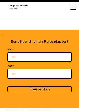
Plugs and Sockets
Travel Guide
Benötige ich einen Reiseadapter?
von
nach
überprüfen
Plugs & Sockets
Amerikanische Jungferninseln