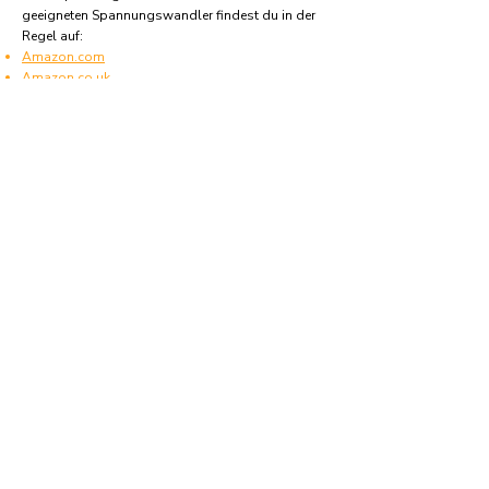
geeigneten Spannungswandler findest du in der
Regel auf:
Amazon.com
Amazon.co.uk
Amazon.de
Amazon.fr
Amazon.es
Häufige Fragen und Antworten
Welche Art von elektrischen Steckern wird in
Amerikanische Jungferninseln verwendet?
Amerikanische Jungferninseln verwendet Stecker