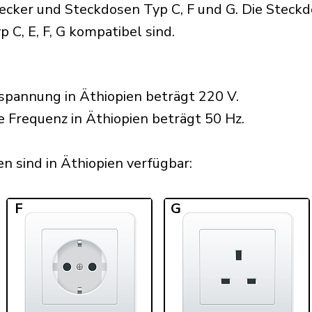
cker und Steckdosen Typ C, F und G. Die Steckdo
 C, E, F, G kompatibel sind.
spannung in Äthiopien beträgt 220 V.
e Frequenz in Äthiopien beträgt 50 Hz.
 sind in Äthiopien verfügbar:​
F
G