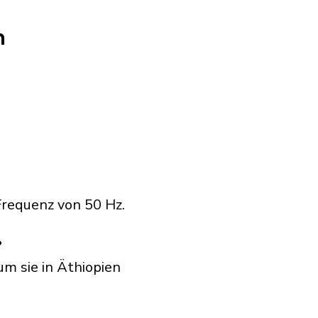
n
Frequenz von 50 Hz.
?
um sie in Äthiopien