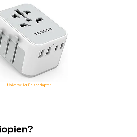
Universeller Reiseadapter
iopien?