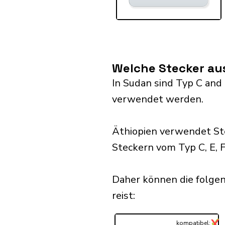
Welche Stecker au
In Sudan sind Typ C and 
verwendet werden.
Äthiopien verwendet St
Steckern vom Typ C, E, F,
Daher können die folge
reist:​
✓
X
...
kompatibel: