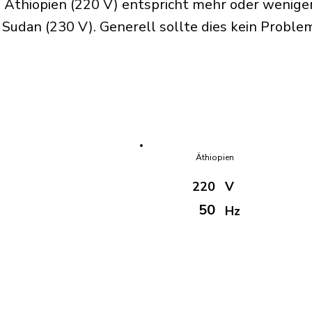
 Äthiopien (220 V) entspricht mehr oder wenige
udan (230 V). Generell sollte dies kein Problem
Äthiopien
220
V
50
Hz