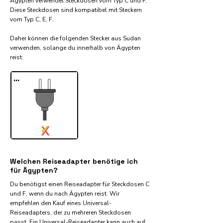
Ägypten verwendet Steckdosen vom Typ C und F.
Diese Steckdosen sind kompatibel mit Steckern
vom Typ C, E, F.
Daher können die folgenden Stecker aus Sudan
verwenden, solange du innerhalb von Ägypten
reist:​
...
✓
X
Welchen Reiseadapter benötige ich
für Ägypten?
Du benötigst einen Reiseadapter für Steckdosen C
und F, wenn du nach Ägypten reist. Wir
empfehlen den Kauf eines Universal-
Reiseadapters, der zu mehreren Steckdosen
passt. Ein Universal-Reiseadapter kann auch auf