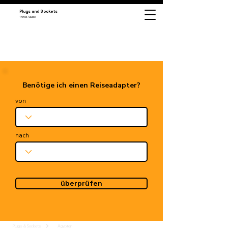
Plugs and Sockets
Travel Guide
Benötige ich einen Reiseadapter?
von
nach
überprüfen
Plugs & Sockets
Ägypten