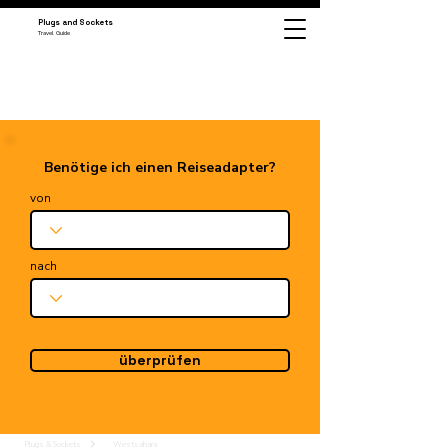
Plugs and Sockets
Travel Guide
Benötige ich einen Reiseadapter?
von
nach
überprüfen
Plugs & Sockets
Westsahara