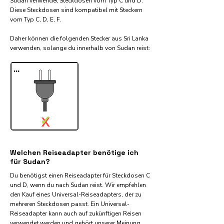
Sudan verwendet Steckdosen vom Typ C und D.
Diese Steckdosen sind kompatibel mit Steckern
vom Typ C, D, E, F.
Daher können die folgenden Stecker aus Sri Lanka
verwenden, solange du innerhalb von Sudan reist:​
...
✓
X
Welchen Reiseadapter benötige ich
für Sudan?
Du benötigst einen Reiseadapter für Steckdosen C
und D, wenn du nach Sudan reist. Wir empfehlen
den Kauf eines Universal-Reiseadapters, der zu
mehreren Steckdosen passt. Ein Universal-
Reiseadapter kann auch auf zukünftigen Reisen
verwendet werden und gehört unserer Meinung