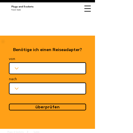
Plugs and Sockets
Travel Guide
Benötige ich einen Reiseadapter?
von
nach
überprüfen
Plugs & Sockets
Sudan