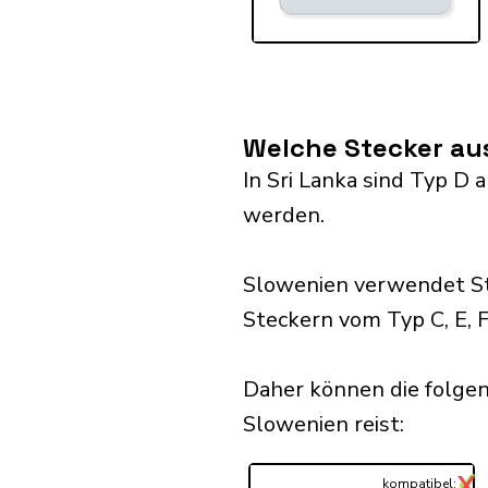
Welche Stecker aus
In Sri Lanka sind Typ D
werden.
Slowenien verwendet St
Steckern vom Typ C, E, F
Daher können die folgen
Slowenien reist:​
✓
X
...
kompatibel: