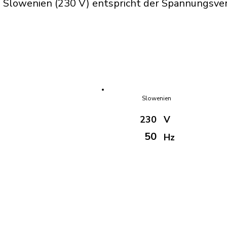
 Slowenien (230 V) entspricht der Spannungsver
Slowenien
230
V
50
Hz