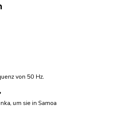
n
quenz von 50 Hz.
?
anka, um sie in Samoa