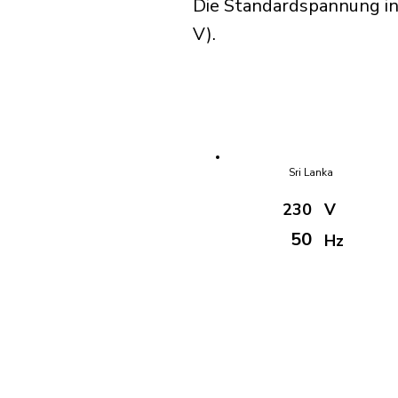
Die Standardspannung in
V).
Sri Lanka
230
V
50
Hz