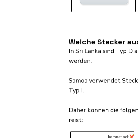
Welche Stecker au
In Sri Lanka sind Typ D
werden.
Samoa verwendet Steckd
Typ I.
Daher können die folgen
reist:​
✓
X
...
kompatibel: