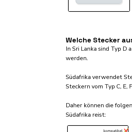
Welche Stecker aus
In Sri Lanka sind Typ D
werden.
Südafrika verwendet St
Steckern vom Typ C, E, F,
Daher können die folgen
Südafrika reist:​
✓
X
...
kompatibel: