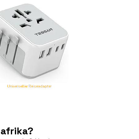
Universeller Reiseadapter
afrika?