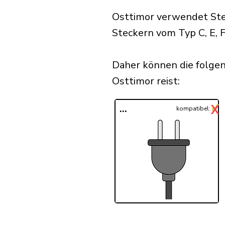
Osttimor verwendet Stec
Steckern vom Typ C, E, F,
Daher können die folgen
Osttimor reist:​
✓
X
...
kompatibel: