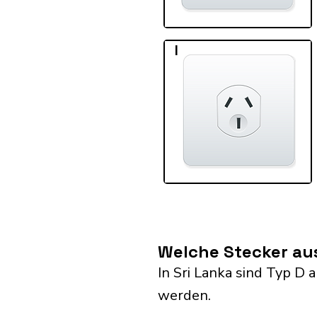
I
Welche Stecker aus
In Sri Lanka sind Typ D
werden.