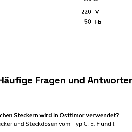
220
V
50
Hz
Häufige Fragen und Antworte
schen Steckern wird in Osttimor verwendet?
ker und Steckdosen vom Typ C, E, F und I.