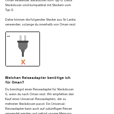
Oman verwendet Steckdosen vom Typ G. Diese
Steckdosen sind kompatibel mit Steckern vom
Typ G.
Daher können die folgenden Stecker aus Sri Lanka
verwenden, solange du innerhalb von Oman reist:​
...
✓
X
Welchen Reiseadapter benötige ich
für Oman?
Du benötigst einen Reiseadapter für Steckdosen
G, wenn du nach Oman reist. Wir empfehlen den
Kauf eines Universal-Reiseadapters, der zu
mehreren Steckdosen passt. Ein Universal-
Reiseadapter kann auch auf zukünftigen Reisen
verwendet werden und gehört unserer Meinung