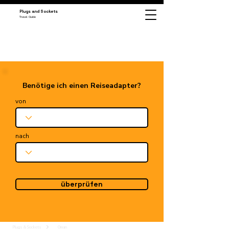
Plugs and Sockets
Travel Guide
Benötige ich einen Reiseadapter?
von
nach
überprüfen
Plugs & Sockets
Oman