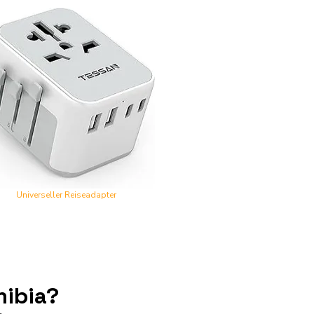
Universeller Reiseadapter
mibia?