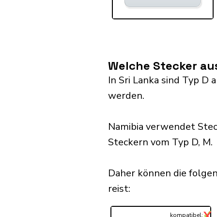
Welche Stecker aus
In Sri Lanka sind Typ D
werden.
Namibia verwendet Stec
Steckern vom Typ D, M.
Daher können die folgen
reist:​
✓
X
...
kompatibel: