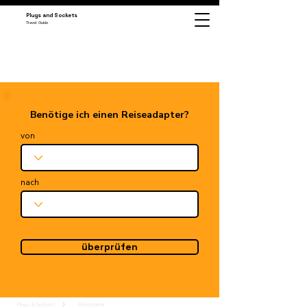
Plugs and Sockets
Travel Guide
Benötige ich einen Reiseadapter?
von
nach
überprüfen
Plugs & Sockets
Montserrat