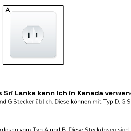
A
s Sri Lanka kann ich in Kanada verwe
 and G Stecker üblich. Diese können mit Typ D, 
dosen vom Typ A und B. Diese Steckdosen sind 