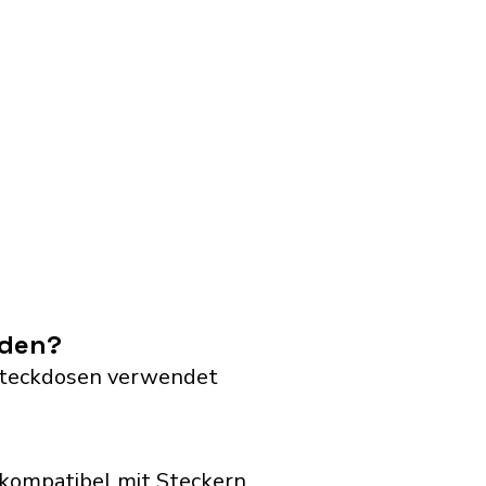
nden?
G Steckdosen verwendet
kompatibel mit Steckern