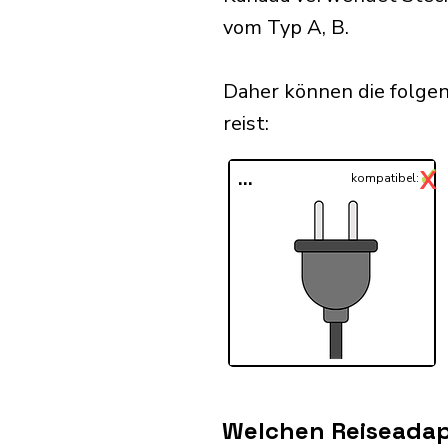
vom Typ A, B.
Daher können die folgen
reist:​
✓
X
...
kompatibel:
Welchen Reiseadap