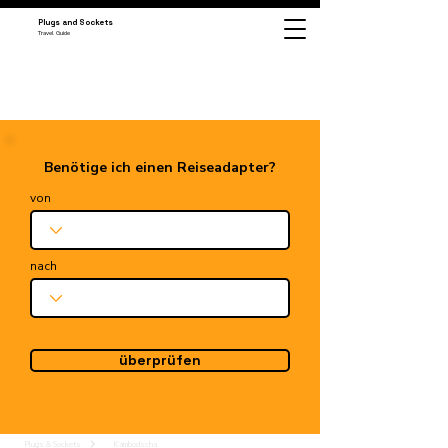
Plugs and Sockets
Travel Guide
Benötige ich einen Reiseadapter?
von
nach
überprüfen
Plugs & Sockets
Kambodscha