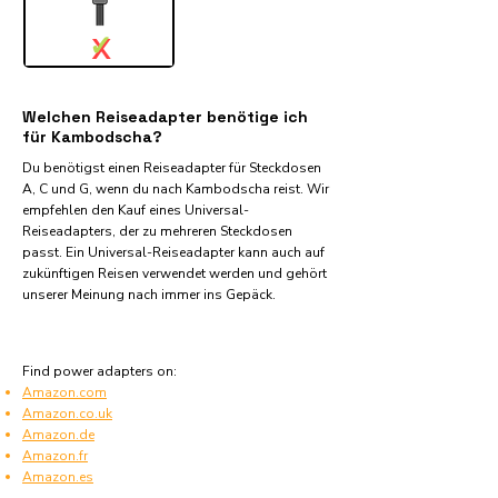
✓
X
Welchen Reiseadapter benötige ich
für Kambodscha?
Du benötigst einen Reiseadapter für Steckdosen
A, C und G, wenn du nach Kambodscha reist. Wir
empfehlen den Kauf eines Universal-
Reiseadapters, der zu mehreren Steckdosen
passt. Ein Universal-Reiseadapter kann auch auf
zukünftigen Reisen verwendet werden und gehört
unserer Meinung nach immer ins Gepäck.
Find power adapters on:
Amazon.com
Amazon.co.uk
Amazon.de
Amazon.fr
Amazon.es