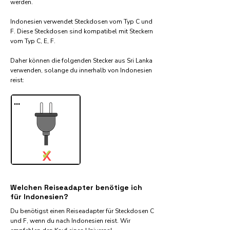
werden.
Indonesien verwendet Steckdosen vom Typ C und
F. Diese Steckdosen sind kompatibel mit Steckern
vom Typ C, E, F.
Daher können die folgenden Stecker aus Sri Lanka
verwenden, solange du innerhalb von Indonesien
reist:​
...
✓
X
Welchen Reiseadapter benötige ich
für Indonesien?
Du benötigst einen Reiseadapter für Steckdosen C
und F, wenn du nach Indonesien reist. Wir