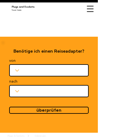
Plugs and Sockets
Travel Guide
Benötige ich einen Reiseadapter?
von
nach
überprüfen
Plugs & Sockets
Indonesien