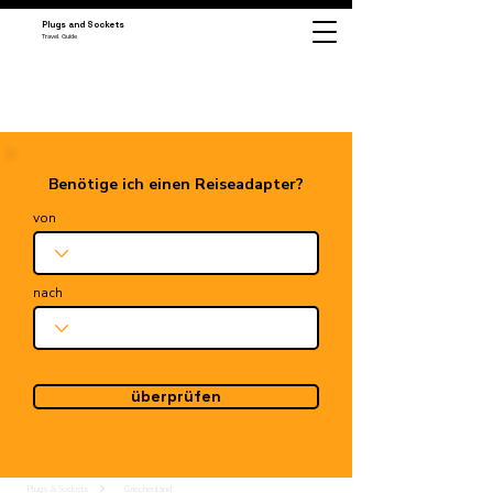
Plugs and Sockets
Travel Guide
Benötige ich einen Reiseadapter?
von
nach
überprüfen
Plugs & Sockets
Griechenland