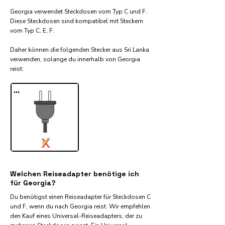
Georgia verwendet Steckdosen vom Typ C und F.
Diese Steckdosen sind kompatibel mit Steckern
vom Typ C, E, F.
Daher können die folgenden Stecker aus Sri Lanka
verwenden, solange du innerhalb von Georgia
reist:​
...
✓
X
Welchen Reiseadapter benötige ich
für Georgia?
Du benötigst einen Reiseadapter für Steckdosen C
und F, wenn du nach Georgia reist. Wir empfehlen
den Kauf eines Universal-Reiseadapters, der zu