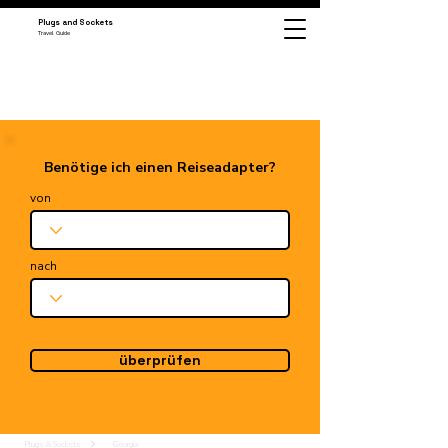
Plugs and Sockets
Travel Guide
Benötige ich einen Reiseadapter?
von
nach
überprüfen
Plugs & Sockets
Georgia