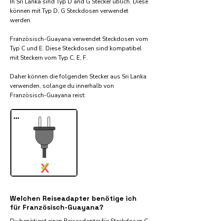
In Sri Lanka sind Typ D and G Stecker üblich. Diese
können mit Typ D, G Steckdosen verwendet
werden.
Französisch-Guayana verwendet Steckdosen vom
Typ C und E. Diese Steckdosen sind kompatibel
mit Steckern vom Typ C, E, F.
Daher können die folgenden Stecker aus Sri Lanka
verwenden, solange du innerhalb von
Französisch-Guayana reist:​
...
✓
X
Welchen Reiseadapter benötige ich
für Französisch-Guayana?