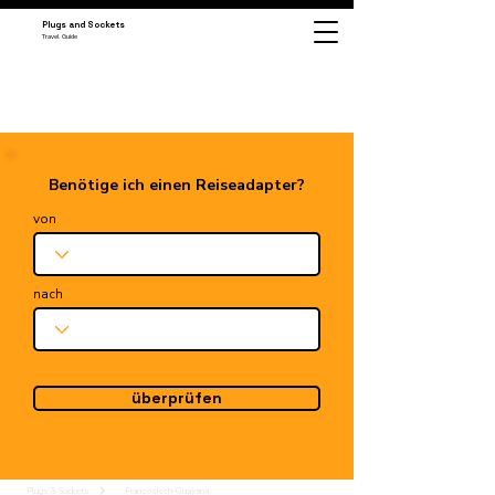
Plugs and Sockets
Travel Guide
Benötige ich einen Reiseadapter?
von
nach
überprüfen
Plugs & Sockets
Französisch-Guayana