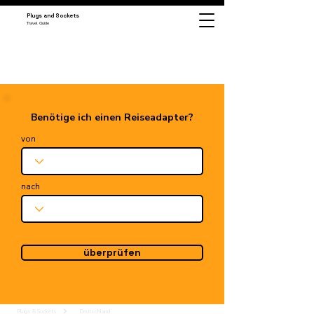
Plugs and Sockets
Travel Guide
Benötige ich einen Reiseadapter?
von
nach
überprüfen
Plugs & Sockets
Deutschland