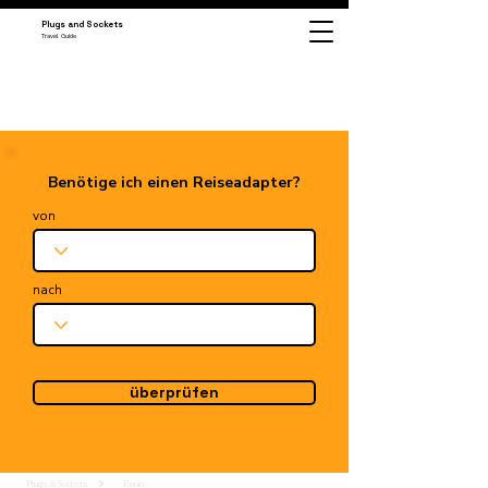
Plugs and Sockets
Travel Guide
Benötige ich einen Reiseadapter?
von
nach
überprüfen
Plugs & Sockets
Benin