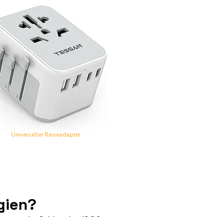
Universeller Reiseadapter
gien?