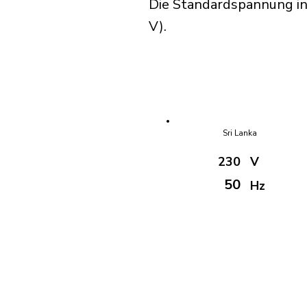
Die Standardspannung in
V).
Sri Lanka
230
V
50
Hz