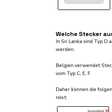
Welche Stecker aus
In Sri Lanka sind Typ D
werden.
Belgien verwendet Stec
vom Typ C, E, F.
Daher können die folgen
reist:​
✓
X
...
kompatibel: