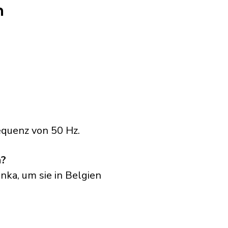
n
equenz von 50 Hz.
n?
nka, um sie in Belgien