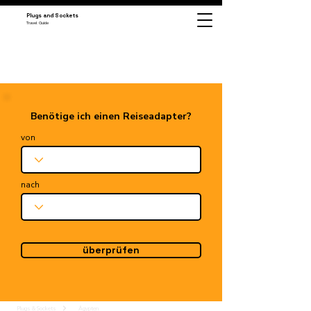
Plugs and Sockets
Travel Guide
Benötige ich einen Reiseadapter?
von
nach
überprüfen
Plugs & Sockets
Ägypten