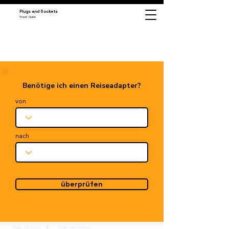
Plugs and Sockets
Travel Guide
Benötige ich einen Reiseadapter?
von
nach
überprüfen
Plugs & Sockets
Wallis und Futuna