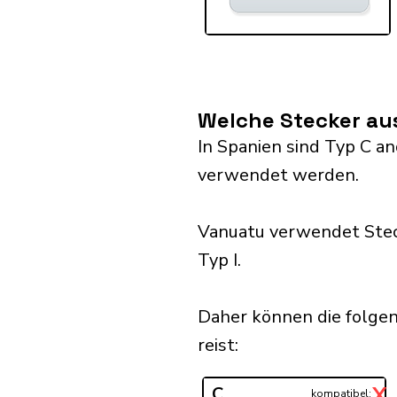
Welche Stecker au
In Spanien sind Typ C and
verwendet werden.
Vanuatu verwendet Stec
Typ I.
Daher können die folge
reist:​
X
C
kompatibel: