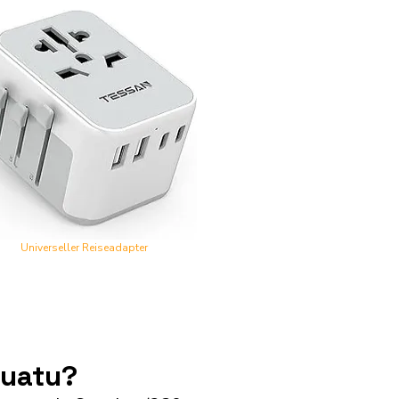
Universeller Reiseadapter
nuatu?