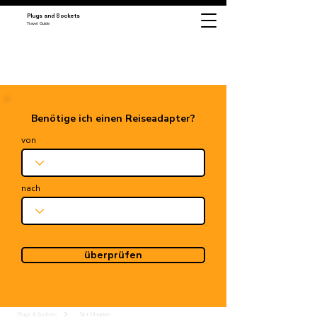
Plugs and Sockets
Travel Guide
Benötige ich einen Reiseadapter?
von
nach
überprüfen
Plugs & Sockets
Sint Maarten