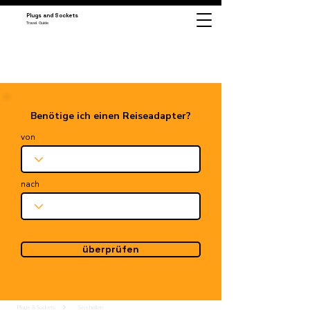
Plugs and Sockets
Travel Guide
Benötige ich einen Reiseadapter?
von
nach
überprüfen
Plugs & Sockets
Seychellen