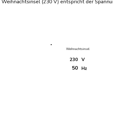
 Weihnachtsinsel (230 V) entspricht der Spannu
Weihnachtsinsel
230
V
50
Hz