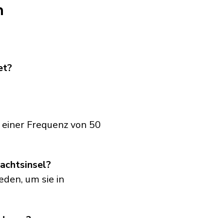
n
et?
 einer Frequenz von 50
achtsinsel?
eden, um sie in