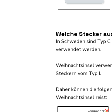
Welche Stecker au
In Schweden sind Typ C a
verwendet werden.
Weihnachtsinsel verwen
Steckern vom Typ I.
Daher können die folge
Weihnachtsinsel reist:​
✓
X
...
kompatibel: