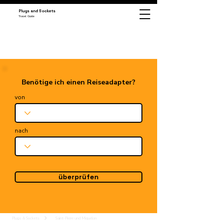
Plugs and Sockets
Travel Guide
Benötige ich einen Reiseadapter?
von
nach
überprüfen
Plugs & Sockets
Saint-Pierre und Miquelon