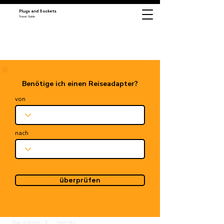
Plugs and Sockets
Travel Guide
Benötige ich einen Reiseadapter?
von
nach
überprüfen
Plugs & Sockets
Puerto Rico