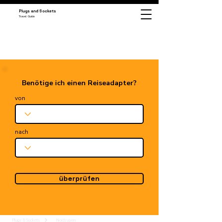
Plugs and Sockets
Travel Guide
Benötige ich einen Reiseadapter?
von
nach
überprüfen
Plugs & Sockets
Nordzypern