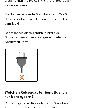
Diese können mit Typ C, E, F, J, K, L, O Steckdosen
verwendet werden.
Nordzypern verwendet Steckdosen vom Typ G.
Diese Steckdosen sind kompatibel mit Steckern
vom Typ G.
Daher können die folgenden Stecker aus
Schweden verwenden, solange du innerhalb von
Nordzypern reist:​
...
✓
X
Welchen Reiseadapter benötige ich
für Nordzypern?
Du benötigst einen Reiseadapter für Steckdosen