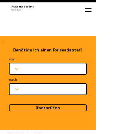
Plugs and Sockets
Travel Guide
Benötige ich einen Reiseadapter?
von
nach
überprüfen
Plugs & Sockets
Monaco