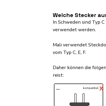
Welche Stecker au
In Schweden sind Typ C a
verwendet werden.
Mali verwendet Steckdo
vom Typ C, E, F.
Daher können die folge
reist:​
✓
X
...
kompatibel: