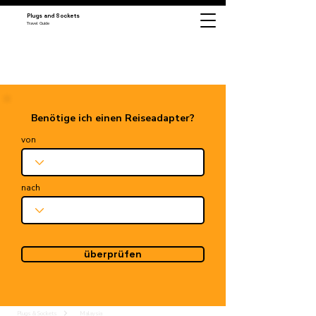
Plugs and Sockets
Travel Guide
Benötige ich einen Reiseadapter?
von
nach
überprüfen
Plugs & Sockets
Malaysia