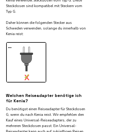
Kenia verwendet Steckdosen vom Typ G. Diese
Steckdosen sind kompatibel mit Steckern vom
Typ G.
Daher können die folgenden Stecker aus
Schweden verwenden, solange du innerhalb von
Kenia reist:​
...
✓
X
Welchen Reiseadapter benötige ich
für Kenia?
Du benötigst einen Reiseadapter für Steckdosen
G, wenn du nach Kenia reist. Wir empfehlen den
Kauf eines Universal-Reiseadapters, der zu
mehreren Steckdosen passt. Ein Universal-
Reiseadapter kann auch auf zukünftigen Reisen