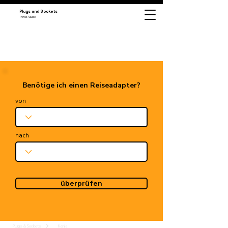
Plugs and Sockets
Travel Guide
Benötige ich einen Reiseadapter?
von
nach
überprüfen
Plugs & Sockets
Kenia