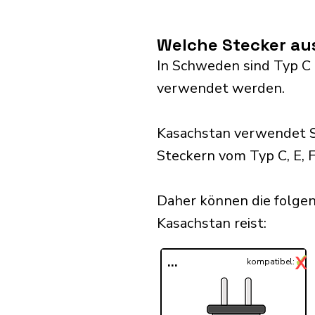
Welche Stecker au
In Schweden sind Typ C a
verwendet werden.
Kasachstan verwendet S
Steckern vom Typ C, E, F
Daher können die folge
Kasachstan reist:​
✓
X
...
kompatibel: