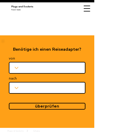
Plugs and Sockets
Travel Guide
Benötige ich einen Reiseadapter?
von
nach
überprüfen
Plugs & Sockets
Ghana