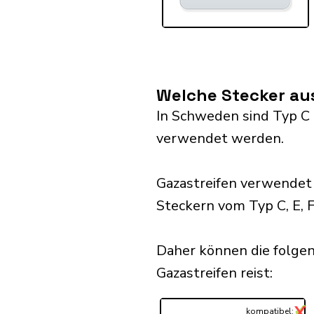
Welche Stecker au
In Schweden sind Typ C a
verwendet werden.
Gazastreifen verwendet
Steckern vom Typ C, E, F
Daher können die folge
Gazastreifen reist:​
✓
X
...
kompatibel: